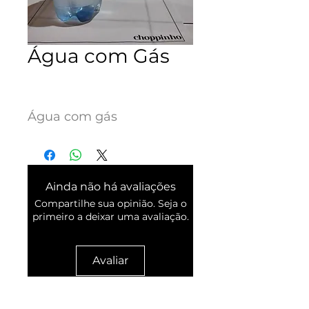
Água com Gás
Preço
R$ 5,00
Água com gás
Ainda não há avaliações
Compartilhe sua opinião. Seja o
primeiro a deixar uma avaliação.
Avaliar