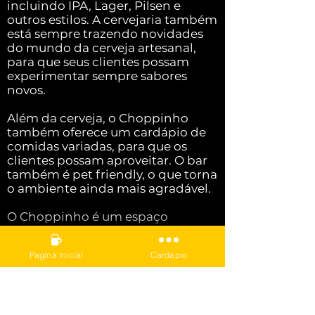
incluindo IPA, Lager, Pilsen e
outros estilos. A cervejaria também
está sempre trazendo novidades
do mundo da cerveja artesanal,
para que seus clientes possam
experimentar sempre sabores
novos.
Além da cerveja, o Choppinho
também oferece um cardápio de
comidas variadas, para que os
clientes possam aproveitar. O bar
também é pet friendly, o que torna
o ambiente ainda mais agradável.
O Choppinho é um espaço
perfeito para quem quer
aproveitar uma cerveja artesanal
Pagina Inicial
Cardápio
de qualidade em um ambiente
confortável. O bar é ideal para
reunir amigos, familiares ou
simplesmente relaxar e apreciar